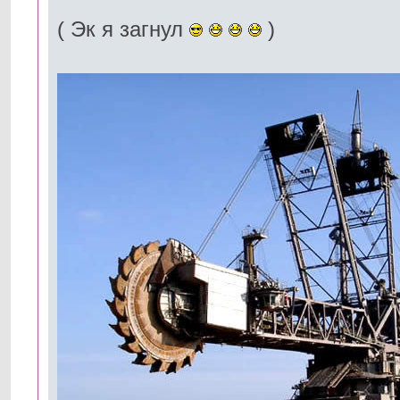
( Эк я загнул
)