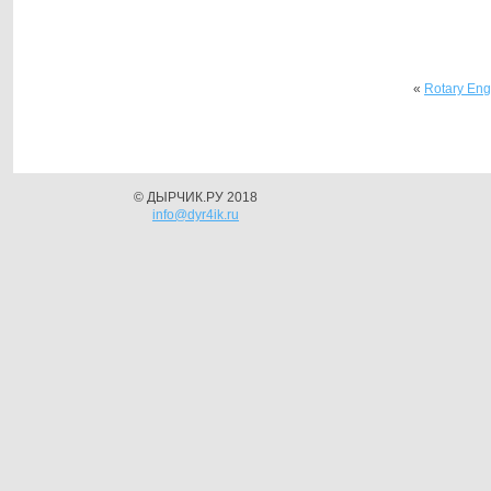
«
Rotary En
© ДЫРЧИК.РУ 2018
info@dyr4ik.ru