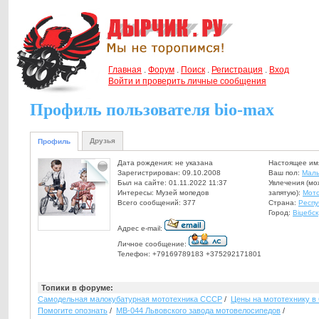
Главная
.
Форум
.
Поиск
.
Регистрация
.
Вход
Войти и проверить личные сообщения
Профиль пользователя bio-max
Друзья
Профиль
Дата рождения: не указана
Настоящее им
Зарегистрирован: 09.10.2008
Ваш пол:
Маль
Был на сайте: 01.11.2022 11:37
Увлечения (мо
Интересы: Музей мопедов
запятую):
Мот
Всего сообщений: 377
Страна:
Респу
Город:
Вiцебск
Адрес e-mail:
Личное сообщение:
Телефон: +79169789183 +375292171801
Топики в форуме:
Самодельная малокубатурная мототехника СССР
/
Цены на мототехнику 
Помогите опознать
/
МВ-044 Львовского завода мотовелосипедов
/