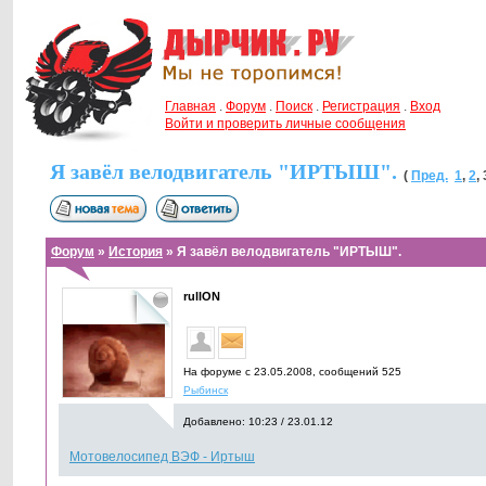
Главная
.
Форум
.
Поиск
.
Регистрация
.
Вход
Войти и проверить личные сообщения
Я завёл велодвигатель "ИРТЫШ".
(
Пред.
1
,
2
,
Форум
»
История
» Я завёл велодвигатель "ИРТЫШ".
rullON
На форуме с 23.05.2008, cообщений 525
Рыбинск
Добавлено: 10:23 / 23.01.12
Мотовелосипед ВЭФ - Иртыш