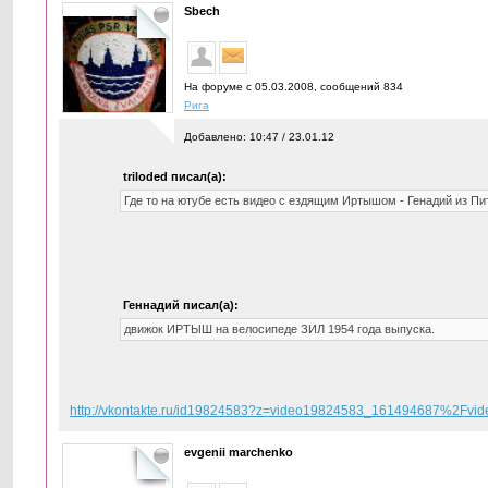
Sbech
На форуме с 05.03.2008, cообщений 834
Рига
Добавлено: 10:47 / 23.01.12
triloded писал(а):
Где то на ютубе есть видео с ездящим Иртышом - Генадий из Пи
Геннадий писал(а):
движок ИРТЫШ на велосипеде ЗИЛ 1954 года выпуска.
http://vkontakte.ru/id19824583?z=video19824583_161494687%2Fvi
evgenii marchenko