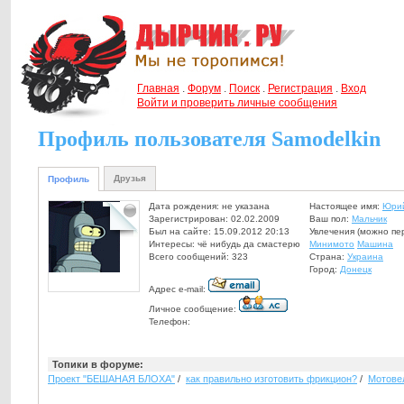
Главная
.
Форум
.
Поиск
.
Регистрация
.
Вход
Войти и проверить личные сообщения
Профиль пользователя Samodelkin
Друзья
Профиль
Дата рождения: не указана
Настоящее имя:
Юри
Зарегистрирован: 02.02.2009
Ваш пол:
Мальчик
Был на сайте: 15.09.2012 20:13
Увлечения (можно пе
Интересы: чё нибудь да смастерю
Минимото
Машина
Всего сообщений: 323
Страна:
Украина
Город:
Донецк
Адрес e-mail:
Личное сообщение:
Телефон:
Топики в форуме:
Проект "БЕШАНАЯ БЛОХА"
/
как правильно изготовить фрикцион?
/
Мотове