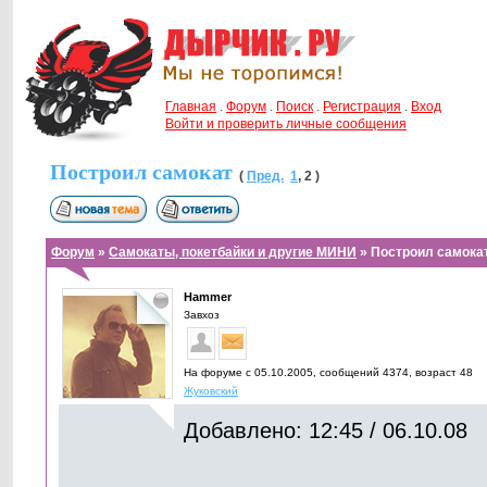
Главная
.
Форум
.
Поиск
.
Регистрация
.
Вход
Войти и проверить личные сообщения
Построил самокат
(
Пред.
1
,
2
)
Форум
»
Самокаты, покетбайки и другие МИНИ
» Построил самока
Hammer
Завхоз
На форуме с 05.10.2005, cообщений 4374, возраст 48
Жуковский
Добавлено: 12:45 / 06.10.08