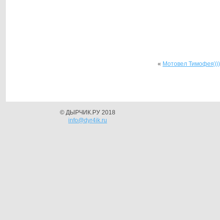
«
Мотовел Тимофея)))
© ДЫРЧИК.РУ 2018
info@dyr4ik.ru