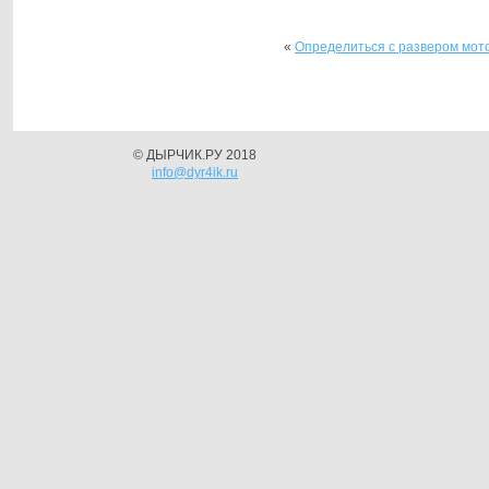
«
Определиться с развером мот
© ДЫРЧИК.РУ 2018
info@dyr4ik.ru