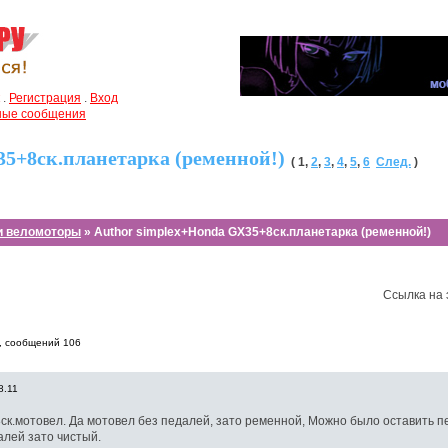
.
Регистрация
.
Вход
чные сообщения
35+8ск.планетарка (ременной!)
(
1
,
2
,
3
,
4
,
5
,
6
След.
)
и веломоторы
» Author simplex+Honda GX35+8ск.планетарка (ременной!)
Ссылка на 
, cообщений 106
8.11
8ск.мотовел. Да мотовел без педалей, зато ременной, Можно было оставить 
алей зато чистый.