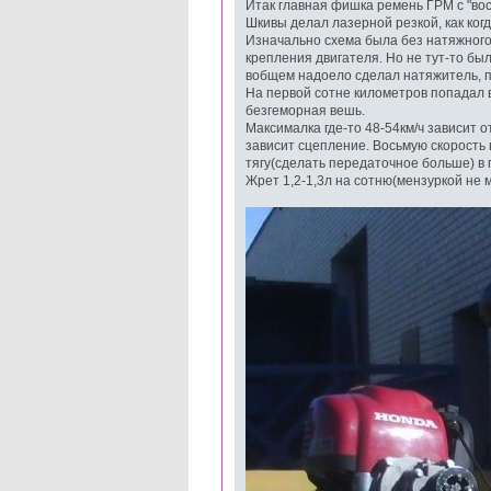
Итак главная фишка ремень ГРМ с "вос
Шкивы делал лазерной резкой, как ког
Изначально схема была без натяжного
крепления двигателя. Но не тут-то бы
вобщем надоело сделал натяжитель, п
На первой сотне километров попадал в
безгеморная вешь.
Максималка где-то 48-54км/ч зависит о
зависит сцепление. Восьмую скорость в
тягу(сделать передаточное больше) в г
Жрет 1,2-1,3л на сотню(мензуркой не 