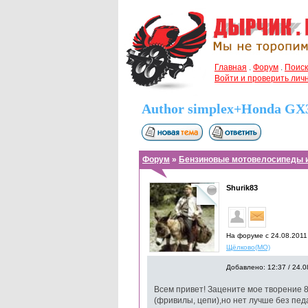
Главная
.
Форум
.
Поиск
Войти и проверить ли
Author simplex+Honda GX
Форум
»
Бензиновые мотовелосипеды 
Shurik83
На форуме с 24.08.2011
Щёлково(МО)
Добавлено: 12:37 / 24.0
Всем привет! Зацените мое творение 
(фривилы, цепи),но нет лучше без пед