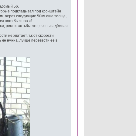
едомый 56.
которые подкладывал под кронштейн
 мм, через следующие 50км еще толще,
лся пока был новый
0км, ремню хотьбы-что, очень надёжная
ти не хватает, т.к от скорости
ь не нужна, лучше перевести её в