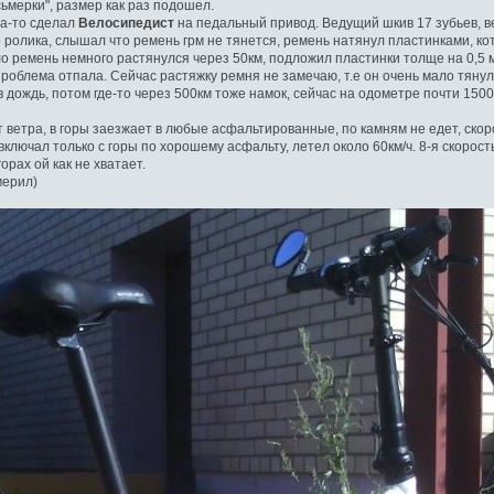
ьмерки", размер как раз подошел.
да-то сделал
Велосипедист
на педальный привод. Ведущий шкив 17 зубьев, в
 ролика, слышал что ремень грм не тянется, ремень натянул пластинками, 
ло ремень немного растянулся через 50км, подложил пластинки толще на 0,5
роблема отпала. Сейчас растяжку ремня не замечаю, т.е он очень мало тяну
 дождь, потом где-то через 500км тоже намок, сейчас на одометре почти 150
т ветра, в горы заезжает в любые асфальтированные, по камням не едет, скорос
ключал только с горы по хорошему асфальту, летел около 60км/ч. 8-я скорост
орах ой как не хватает.
мерил)