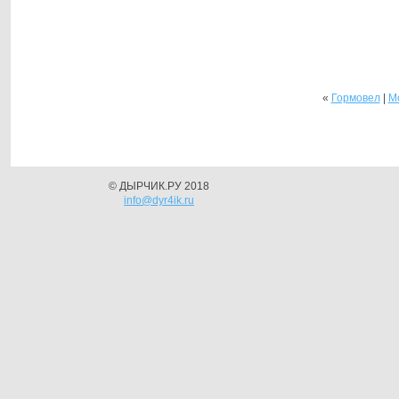
«
Гормовел
|
М
© ДЫРЧИК.РУ 2018
info@dyr4ik.ru