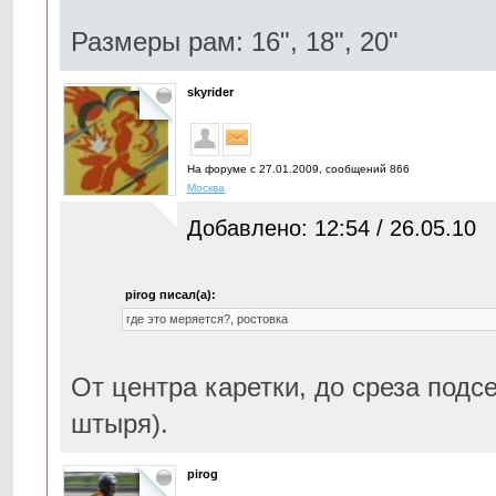
Размеры рам: 16", 18", 20"
skyrider
На форуме с 27.01.2009, cообщений 866
Москва
Добавлено: 12:54 / 26.05.10
pirog писал(а):
где это меряется?, ростовка
От центра каретки, до среза подс
штыря).
pirog