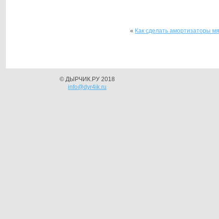
«
Как сделать амортизаторы мя
© ДЫРЧИК.РУ 2018
info@dyr4ik.ru