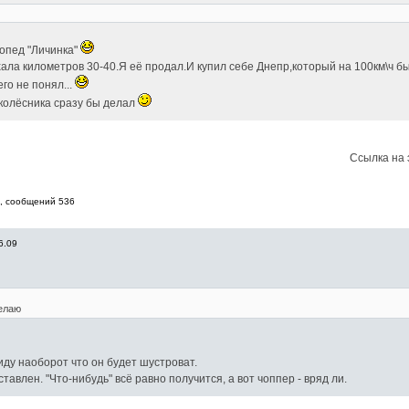
мопед "Личинка"
хала километров 30-40.Я её продал.И купил себе Днепр,который на 100км\ч б
го не понял...
хколёсника сразу бы делал
Ссылка на 
8, cообщений 536
6.09
делаю
иду наоборот что он будет шустроват.
тавлен. "Что-нибудь" всё равно получится, а вот чоппер - вряд ли.