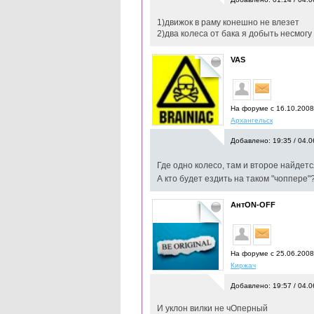
1)движок в раму конешно не влезет
2)два колеса от бака я добыть несмогу
VAS
На форуме с 16.10.200
Архангельск
Добавлено: 19:35 / 04.0
Где одно колесо, там и второе найдет
А кто будет ездить на таком "чоппере
АнтON-OFF
На форуме с 25.06.200
Киржач
Добавлено: 19:57 / 04.0
И уклон вилки не чОперный