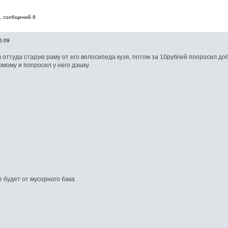
, cообщений 8
6.09
л оттуда старую раму от его велосипеда кузя, потом за 10рублей попросил до
омому и попросил у него дэшку
 будет от мусорного бака