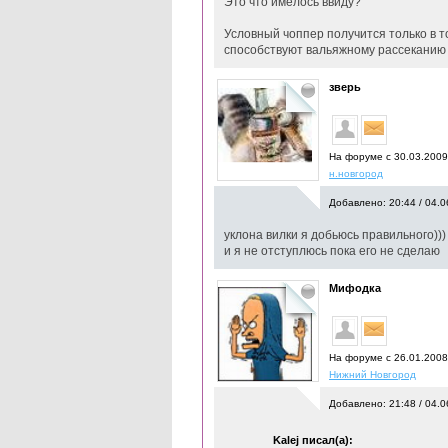
Это что имелось ввиду?
Условный чоппер получится только в то
способствуют вальяжному рассеканию п
зверь
На форуме с 30.03.2009
н.новгород
Добавлено: 20:44 / 04.0
уклона вилки я добьюсь правильного)))
и я не отступлюсь пока его не сделаю
Мифодка
На форуме с 26.01.200
Нижний Новгород
Добавлено: 21:48 / 04.0
Kalej писал(а):