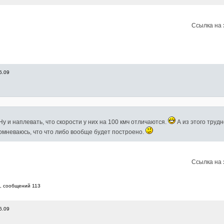
Ссылка на 
6.09
Ну и наплевать, что скорости у них на 100 кмч отличаются.
А из этого трудн
омневаюсь, что что либо вообще будет построено.
Ссылка на 
, cообщений 113
6.09