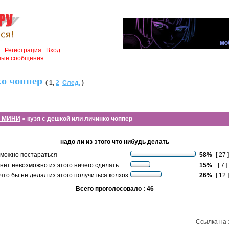
.
Регистрация
.
Вход
чные сообщения
ко чоппер
(
1
,
2
След.
)
е МИНИ
» кузя с дешкой или личинко чоппер
надо ли из этого что нибудь делать
можно постараться
58%
[ 27 ]
нет невозможно из этого ничего сделать
15%
[ 7 ]
что бы не делал из этого получиться колхоз
26%
[ 12 ]
Всего проголосовало : 46
Ссылка на 