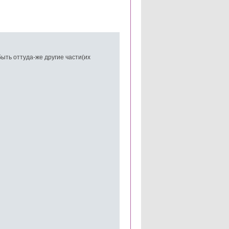
быть оттуда-же другие части(их