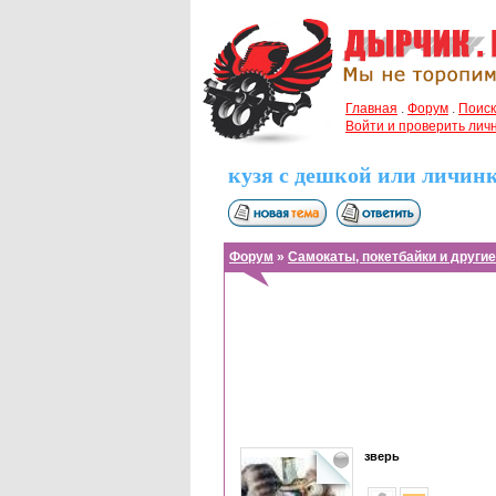
Главная
.
Форум
.
Поиск
Войти и проверить ли
кузя с дешкой или личин
Форум
»
Самокаты, покетбайки и други
зверь