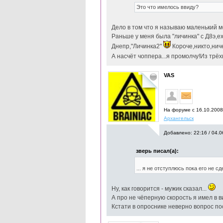
Это что имелось ввиду?
Дело в том что я называю маленький 
Раньше у меня была "личинка" с Д8э,е
Днепр,"Личинка2"
Короче,никто,ниче
А насчёт чоппера...я промолчу!Из трё
VAS
На форуме с 16.10.200
Архангельск
Добавлено: 22:16 / 04.0
зверь писал(а):
... я не отступлюсь пока его не с
Ну, как говорится - мужик сказал...
А про не чёперную скорость я имел в в
Кстати в опроснике неверно вопрос пос