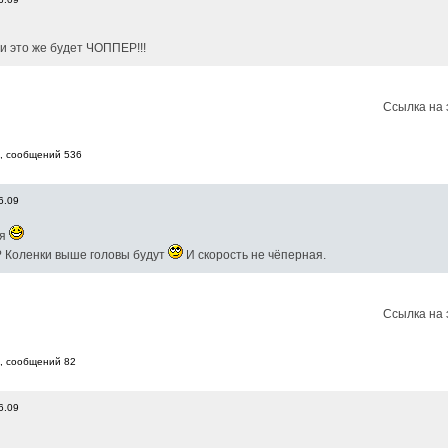
 и это же будет ЧОППЕР!!!
Ссылка на 
8, cообщений 536
6.09
ся
"? Коленки выше головы будут
И скорость не чёперная.
Ссылка на 
8, cообщений 82
6.09