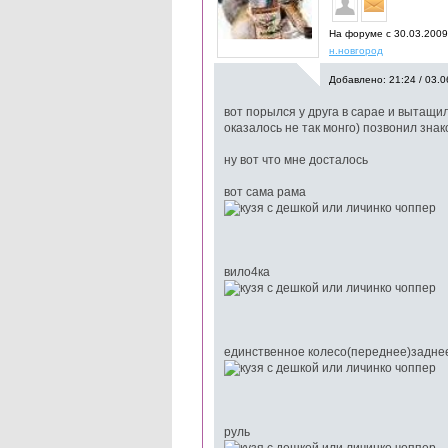
На форуме с 30.03.2009
н.новгород
Добавлено: 21:24 / 03.0
вот порылся у друга в сарае и вытащи
оказалось не так монго) позвонил знак
ну вот что мне досталось
вот сама рама
вило4ка
единственное колесо(переднее)заднее
руль