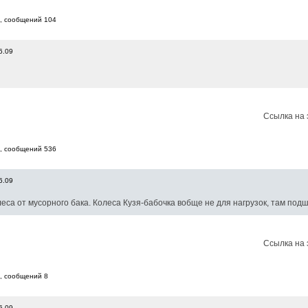
6, cообщений 104
6.09
Ссылка на 
8, cообщений 536
6.09
еса от мусорного бака. Колеса Кузя-бабочка вобще не для нагрузок, там под
Ссылка на 
, cообщений 8
6.09