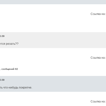
Ссылка на 
6.09
ется резать??
Ссылка на 
8, cообщений 82
6.09
ть что-нибудь покрепче.
Ссылка на 