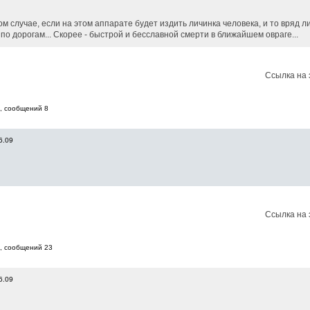
м случае, если на этом аппарате будет издить личинка человека, и то вряд л
о дорогам... Скорее - быстрой и бесславной смерти в ближайшем овраге...
Ссылка на 
, cообщений 8
6.09
Ссылка на 
8, cообщений 23
6.09