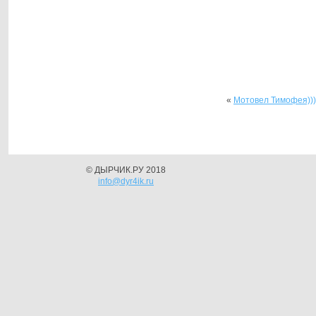
«
Мотовел Тимофея)))
© ДЫРЧИК.РУ 2018
info@dyr4ik.ru