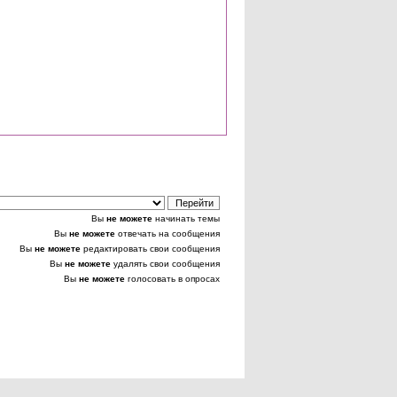
Вы
не можете
начинать темы
Вы
не можете
отвечать на сообщения
Вы
не можете
редактировать свои сообщения
Вы
не можете
удалять свои сообщения
Вы
не можете
голосовать в опросах