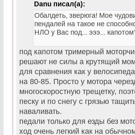
Danu писал(а):
Обалдеть, зверюга! Мое чудов
пендалей на такое не способ
НЛО у Вас под... эээ... капото
под капотом тримерный моторчик
решают не силы а крутящий мом
для сравнения как у велосипеда
на 80-85. Просто у мотора через
многоскоростную трещетку, поэт
песку и по снегу с грязью тащит
наваливать.
педали только для езды без мот
ход очень легкий как на обычно