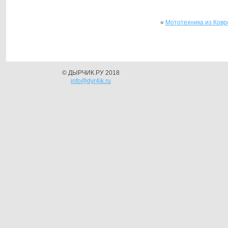
«
Мототехника из Ковр
© ДЫРЧИК.РУ 2018
info@dyr4ik.ru