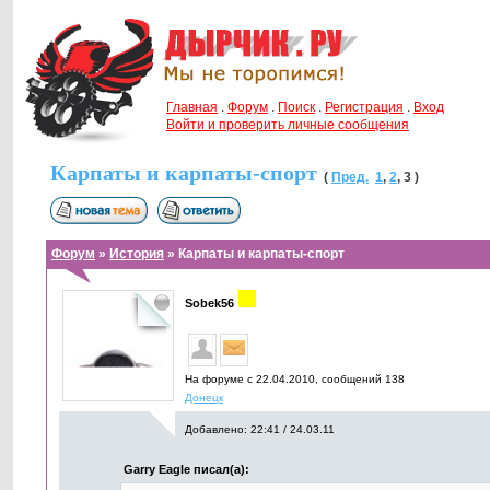
Главная
.
Форум
.
Поиск
.
Регистрация
.
Вход
Войти и проверить личные сообщения
Карпаты и карпаты-спорт
(
Пред.
1
,
2
,
3
)
Форум
»
История
» Карпаты и карпаты-спорт
Sobek56
На форуме с 22.04.2010, cообщений 138
Донецк
Добавлено: 22:41 / 24.03.11
Garry Eagle писал(а):