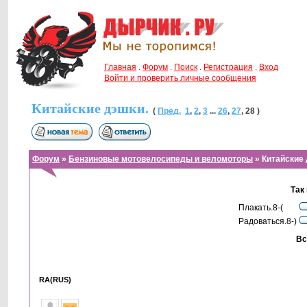
Главная
.
Форум
.
Поиск
.
Регистрация
.
Вход
Войти и проверить личные сообщения
Китайские дэшки.
(
Пред.
1
,
2
,
3
...
26
,
27
,
28
)
Форум
»
Бензиновые мотовелосипеды и веломоторы
» Китайские 
Так
Плакать.8-(
Радоваться.8-)
Вс
RA(RUS)