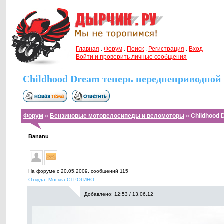
Главная
.
Форум
.
Поиск
.
Регистрация
.
Вход
Войти и проверить личные сообщения
Childhood Dream теперь переднеприводной
Форум
»
Бензиновые мотовелосипеды и веломоторы
» Childhood
Bananu
На форуме с 20.05.2009, cообщений 115
Откуда: Москва СТРОГИНО
Добавлено: 12:53 / 13.06.12