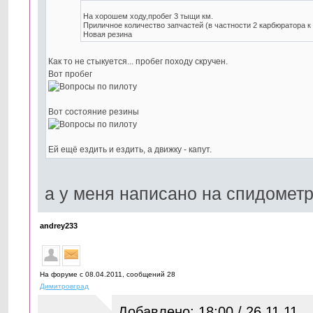
На хорошем ходу,пробег 3 тыщи км.
Приличное количество запчастей (в частности 2 карбюратора к
Новая резина
Как то не стыкуется... пробег походу скручен.
Вот пробег
Вот состояние резины
Ей ещё ездить и ездить, а движку - капут.
а у меня написано на спидомет
andrey233
На форуме с 08.04.2011, cообщений 28
Димитровград
Добавлено: 18:00 / 26.11.11