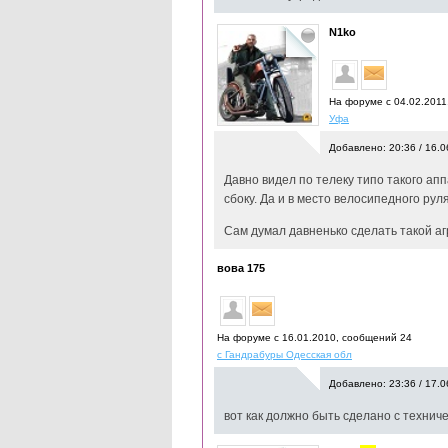
N1ko
На форуме с 04.02.2011
Уфа
Добавлено: 20:36 / 16.0
Давно видел по телеку типо такого ап
сбоку. Да и в место велосипедного ру
Сам думал давненько сделать такой агр
вова 175
На форуме с 16.01.2010, cообщений 24
с Гандрабуры Одесская обл
Добавлено: 23:36 / 17.0
вот как должно быть сделано с технич