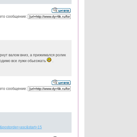
это сообщение:
ернут валом вниз, а прижимался ролик
бходимо все лужи обьезжать
.
это сообщение:
0&postorder=asc&start=15