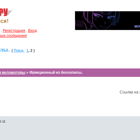
.
Регистрация
.
Вход
чные сообщения
лы.
(
Пред.
1
,
2
)
и веломоторы
» Фрикционный из бензопилы.
Ссылка на 
6.11