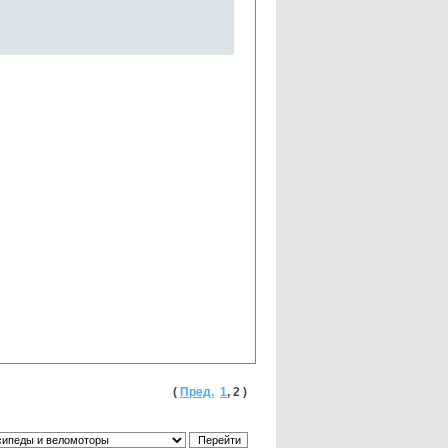
(
Пред.
1
,
2
)