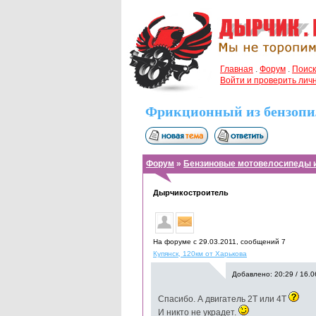
Главная
.
Форум
.
Поиск
Войти и проверить ли
Фрикционный из бензопи
Форум
»
Бензиновые мотовелосипеды 
Дырчикостроитель
На форуме с 29.03.2011, cообщений 7
Купянск, 120км от Харькова
Добавлено: 20:29 / 16.0
Спасибо. А двигатель 2Т или 4Т
И никто не украдет.