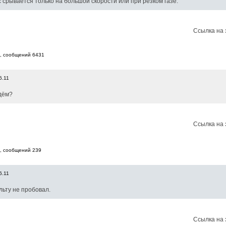
срывается только на большой скорости или при резком газе.
Ссылка на 
8, cообщений 6431
6.11
дём?
Ссылка на 
7, cообщений 239
6.11
льту не пробовал.
Ссылка на 