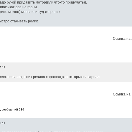
адо рукой придавить мотор(или что-то придумать)).
ось как-раз на грани.
ципе можно) меньше и туд-же ролик
ыстро стачивать ролик.
Ссылка на 
6.11
место шланга, в них резина хорошая,в некоторых наварная
Ссылка на 
7, cообщений 239
6.11