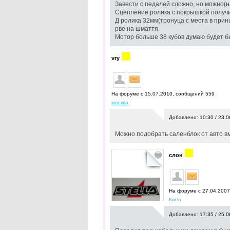
Завести с педалей сложно, но можно(н
Сцепление ролика с покрышкой получил
Д ролика 32мм(тронуца с места в прин
рве на шмаття.
Мотор больше 38 кубов думаю будет б
vry
На форуме с 15.07.2010, cообщений 559
москва
Добавлено: 10:30 / 23.0
Можно подобрать саленблок от авто в
слон
На форуме с 27.04.200
Киев
Добавлено: 17:35 / 25.0