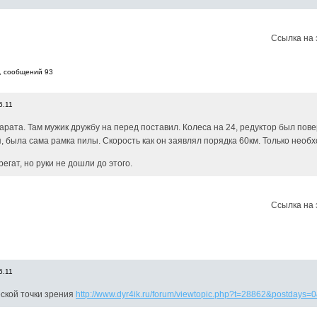
Ссылка на 
, cообщений 93
6.11
парата. Там мужик дружбу на перед поставил. Колеса на 24, редуктор был пов
ля, была сама рамка пилы. Скорость как он заявлял порядка 60км. Только нео
егат, но руки не дошли до этого.
Ссылка на 
6.11
еской точки зрения
http://www.dyr4ik.ru/forum/viewtopic.php?t=28862&postdays=