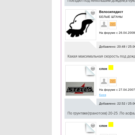
Поездил под небольшим дождем,в букс 
Велосипедист
БЕЛЫЕ ШТАНЫ
На форуме с 26.04.200
Добавлено: 20:48 / 25.0
Какая максимальная скорость под дож
слон
На форуме с 27.04.200
Киев
Добавлено: 22:52 / 25.0
По грунтвке(гранотсев) 20-25 .По асфа
слон