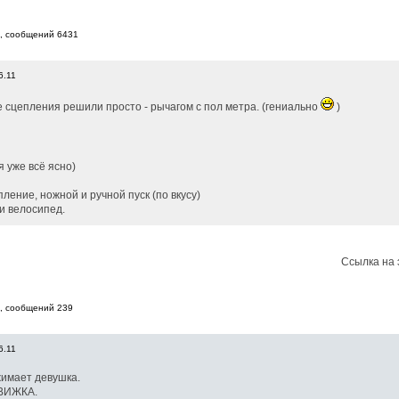
8, cообщений 6431
6.11
 сцепления решили просто - рычагом с пол метра. (гениально
)
я уже всё ясно)
пление, ножной и ручной пуск (по вкусу)
 и велосипед.
Ссылка на 
7, cообщений 239
6.11
жимает девушка.
ДВИЖКА.