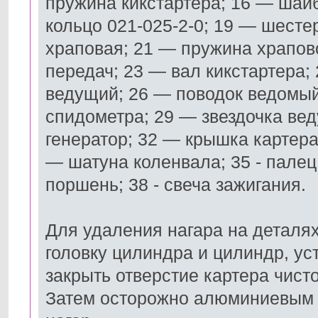
пружина кикстартера; 16 — шайб
кольцо 021-025-2-0; 19 — шесте
храповая; 21 — пружина храпо
передач; 23 — вал кикстартера; 
ведущий; 26 — поводок ведомый
спидометра; 29 — звездочка ве
генератор; 32 — крышка картера
— шатуна коленвала; 35 - палец
поршень; 38 - свеча зажигания.
Для удаления нагара на деталя
головку цилиндра и цилиндр, у
закрыть отверстие картера чист
Затем осторожно алюминиевым 