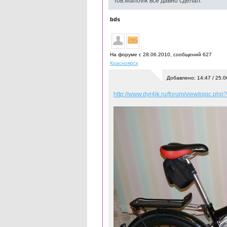
Тов.Mahovik всё давно сделал.
bds
На форуме с 28.06.2010, cообщений 627
Красноярск
Добавлено: 14:47 / 25.0
http://www.dyr4ik.ru/forum/viewtopic.ph