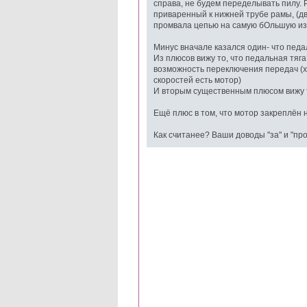
справа, не будем переделывать пилу. Р
приваренный к нижней трубе рамы, (дв
промвала цепью на самую бОльшую из з
Минус вначале казался один- что педа
Из плюсов вижу то, что педальная тяга
возможность переключения передач (хо
скоростей есть мотор)
И вторым существенным плюсом вижу т
Ещё плюс в том, что мотор закреплён н
Как считанее? Ваши доводы "за" и "пр