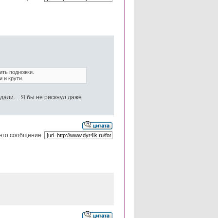
ить подножки.
 и крути.
али.... Я бы не рискнул даже
это сообщение: