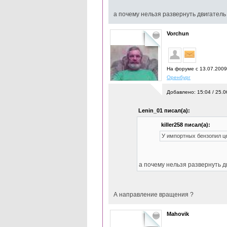
а почему нельзя развернуть двигатель
Vorchun
На форуме с 13.07.200
Оренбург
Добавлено: 15:04 / 25.0
Lenin_01 писал(а):
killer258 писал(а):
У импортных бензопил це
а почему нельзя развернуть д
А направление вращения ?
Mahovik