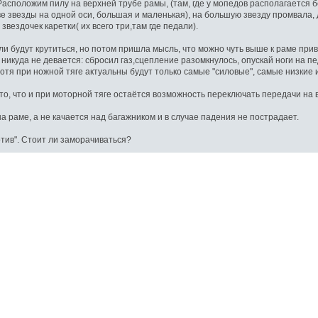
асположим пилу на верхней трубе рамы, (там, где у мопедов располагается бе
е звезды на одной оси, большая и маленькая), на большую звезду промвала, 
вездочек каретки( их всего три,там где педали).
ли будут крутиться, но потом пришла мысль, что можно чуть выше к раме при
 никуда не девается: сбросил газ,сцепление разомкнулось, опускай ноги на п
тя при ножной тяге актуальны будут только самые "силовые", самые низкие 
о, что и при моторной тяге остаётся возможность переключать передачи на 
а раме, а не качается над багажником и в случае падения не пострадает.
отив". Стоит ли заморачиваться?