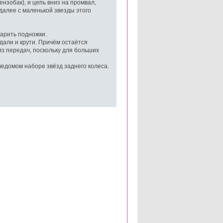
нзобак), и цепь вниз на промвал,
далее с маленькой звезды этого
варить подножки.
едали и крути. Причём остаётся
из передач, поскольку для больших
ведомом наборе звёзд заднего колеса.