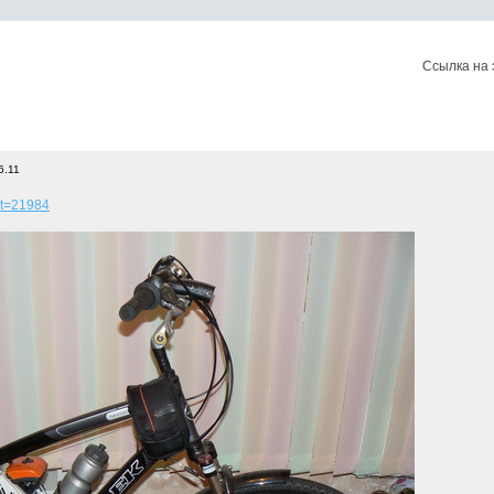
Ссылка на 
6.11
p?t=21984