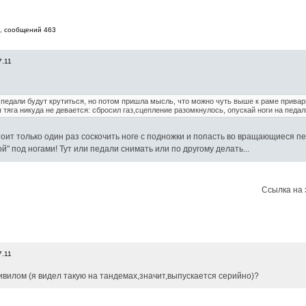
6, cообщений 463
7.11
 педали будут крутиться, но потом пришла мысль, что можно чуть выше к раме привар
 тяга никуда не девается: сбросил газ,сцепление разомкнулось, опускай ноги на педали
оит только один раз соскочить ноге с подножки и попасть во вращающиеся пед
й" под ногами! Тут или педали снимать или по другому делать...
Ссылка на 
7.11
ривилом (я видел такую на тандемах,значит,выпускается серийно)?