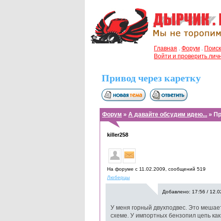
Главная
.
Форум
.
Поиск
Войти и проверить ли
Привод через каретку
Форум
»
А давайте обсудим идею...
» Пр
killer258
На форуме с 11.02.2009, cообщений 519
Люберцы
Добавлено: 17:56 / 12.0
У меня горный двухподвес. Это мешает
схеме. У импортных бензопил цепь как 