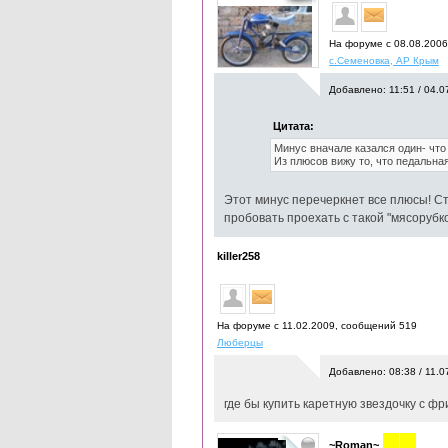
На форуме с 08.08.200
с.Семеновка, АР Крым
Добавлено: 11:51 / 04.0
Цитата:
Минус вначале казался один- что
Из плюсов вижу то, что педальная
Этот минус перечеркнет все плюсы! Ст
пробовать проехать с такой "мясорубко
killer258
На форуме с 11.02.2009, cообщений 519
Люберцы
Добавлено: 08:38 / 11.0
где бы купить каретную звездочку с ф
~Roman~