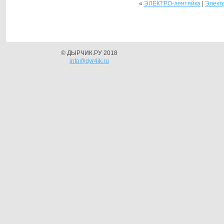
«
ЭЛЕКТРО-лентяйка
|
Электр
© ДЫРЧИК.РУ 2018
info@dyr4ik.ru