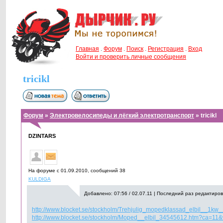
Главная
.
Форум
.
Поиск
.
Регистрация
.
Вход
Войти и проверить личные сообщения
tricikl
Форум
»
Электровелосипеды и лёгкий электротранспорт
» tricikl
DZINTARS
На форуме с 01.09.2010, cообщений 38
KULDIGA
Добавлено: 07:56 / 02.07.11 | Последний раз редактирова
http://www.blocket.se/stockholm/Trehjulig_mopedklassad_elbil__1
http://www.blocket.se/stockholm/Moped__elbil_34545612.htm?ca=11