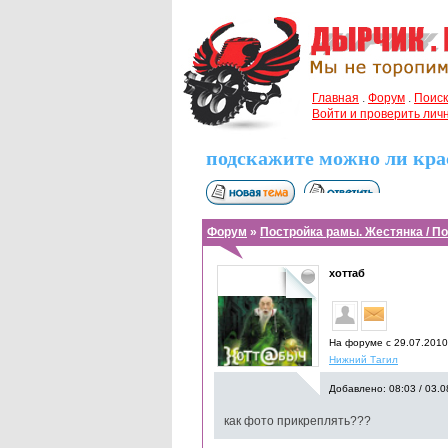
Главная
.
Форум
.
Поиск
Войти и проверить ли
подскажите можно ли кра
Форум
»
Постройка рамы. Жестянка / П
хоттаб
На форуме с 29.07.201
Нижний Тагил
Добавлено: 08:03 / 03.0
как фото прикреплять???