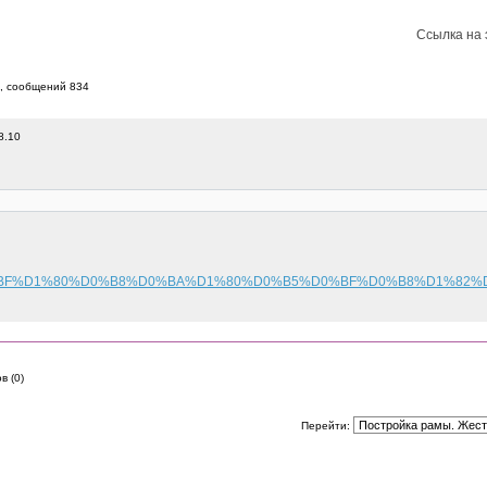
Ссылка на 
8, cообщений 834
8.10
BF%D1%80%D0%B8%D0%BA%D1%80%D0%B5%D0%BF%D0%B8%D1%82%
в (0)
Перейти: