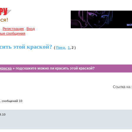
.
Регистрация
.
Вход
чные сообщения
сить этой краской?
(
Пред.
1
,
2
)
окраска
» подскажите можно ли красить этой краской?
Ссылка на 
0, cообщений 10
8.10