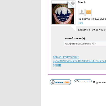
Sbech
На форуме с 05.03.200
Рига
Добавлено: 09:28 / 03.0
хоттаб писал(а):
как фото прикреплять???
http://ru.lmgtfy.com/?
q=%D0%BA%D0%B0%D0%BA+%D0%
0%BE
Подписчико