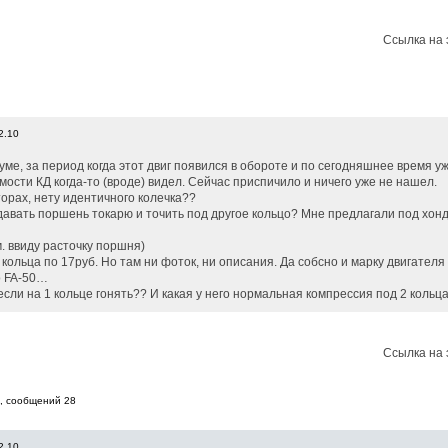
Ссылка на 
2.10
уме, за период когда этот двиг появился в обороте и по сегодняшнее время у
ости КД когда-то (вроде) видел. Сейчас приспичило и ничего уже не нашел.
торах, нету идентичного колечка??
вать поршень токарю и точить под другое кольцо? Мне предлагали под хондо
м. ввиду расточку поршня)
ть кольца по 17руб. Но там ни фоток, ни описания. Да собсно и марку двигател
о FA-50…
если на 1 кольце гонять?? И какая у него нормальная компрессия под 2 кольц
Ссылка на 
8, cообщений 28
2.10