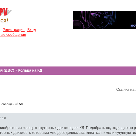
.
Регистрация
.
Вход
чные сообщения
ия (ДВС)
» Кольца на КД
Ссылка на 
, cообщений 58
2.10
риобретения колец от скутерных движков для КД. Подобрать подходящие по р
терных движков, с которыми мне доводилось сталкиваться, имели чугунную гил