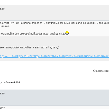
2.10
 стоит чуть ли не вдвое дешевле, и свечей можешь менять сколько хочешь и где хоче
 книжке.
 быстрой и безгеморройной добычи деталей для КД
лько геморройная добыча запчастей для КД
ед%20+%20КД.%20И%20где%20и%20как%20купить%20китайские%20запчасти[
Ссылка на 
9, cообщений 866
2.10
ает?