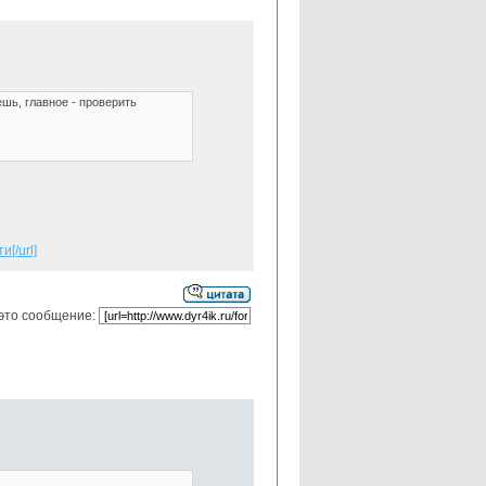
шь, главное - проверить
/url]
это сообщение: