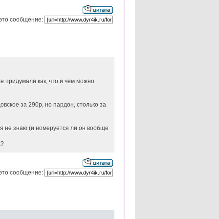
это сообщение:
же придумали как, что и чем можно
вское за 290р, но пардон, столько за
я я не знаю (и номеруется ли он вообще
а?
это сообщение: