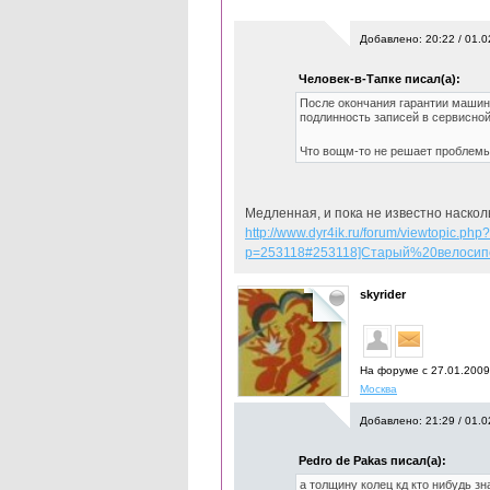
Добавлено: 20:22 / 01.0
Человек-в-Тапке писал(а):
После окончания гарантии машина
подлинность записей в сервисной
Что вощм-то не решает проблемы
Медленная, и пока не известно наско
http://www.dyr4ik.ru/forum/viewtopic.php?
p=253118#253118]Старый%20велосип
skyrider
На форуме с 27.01.200
Москва
Добавлено: 21:29 / 01.0
Pedro de Pakas писал(а):
а толщину колец кд кто нибудь зн