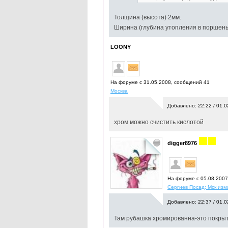
Толщина (высота) 2мм.
Ширина (глубина утопления в поршен
LOONY
На форуме с 31.05.2008, cообщений 41
Москва
Добавлено: 22:22 / 01.0
хром можно счистить кислотой
digger8976
На форуме с 05.08.200
Сергиев Посад; Мск из
Добавлено: 22:37 / 01.0
Там рубашка хромированна-это покрыти