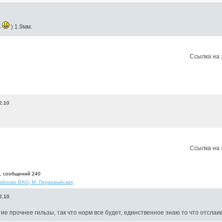
ь
) 1.9мм.
Ссылка на 
2.10
Ссылка на 
7, cообщений 240
майлово ВАО; М. Первомайская
2.10
е прочнее гильзы, так что норм все будет, единственное знаю то что отслаив