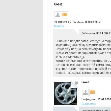
FAG07
На форуме с 07.02.2010, cообщений 1
Тольятти
Добавлено: 00:34 / 07.0
Я, наивно предполагал, что тут на фор
заменить. Даже тему о взаимозаменяем
Неужели у нас, на великомогучих прос
И самым простым вариантом будет отда
кольцо отдавать о_О
Кстати сколько это может стоить? (я и
Вот на ссылке (где-то в этой теме) ес
как либо?) там предложено на какой-т
Вобще, на сколько компрессия упадёт 
Laves
На форуме с 17.07.200
Ставрополь
Добавлено: 01:47 / 07.0