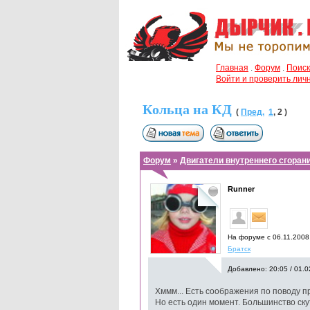
Главная
.
Форум
.
Поиск
Войти и проверить ли
Кольца на КД
(
Пред.
1
,
2
)
Форум
»
Двигатели внутреннего сгоран
Runner
На форуме с 06.11.2008
Братск
Добавлено: 20:05 / 01.0
Хммм... Есть соображения по поводу п
Но есть один момент. Большинство ску