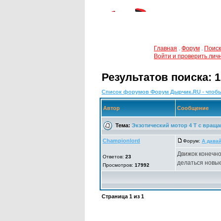
Главная
.
Форум
.
Поиск
Войти и проверить ли
Результатов поиска: 1
Список форумов Форум Дырчик.RU - чтобы
Автор
Сообщение
Тема:
Экзотический мотор 4 Т с вращ
Championlord
Форум:
А давай
Движок конечно
Ответов:
23
делаться новые 
Просмотров:
17992
Страница
1
из
1