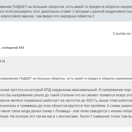
пряжение ПАДАЕТ на больших оборотах. есть какой то предел в обороты-напр
го чтоб расширить этот диаппазон ставят 2 катушки с разной индуктивностью 
 короссового минска. там видно что зарядных обмоток 2
Ссылка на 
6, cообщений 463
8.11
то напряжение ПАДАЕТ на больших оборотах. есть какой то предел в обороты-напряжени
ансная частота на которой КПД сердечника максимальный. И напряжение еще
 что бы напряжение упало до такой степени что не сможет появится искра это
рное железо нормально работает на частотах до 400 Гц, выше тоже работает,
 бензопилы и триммеры до этих оборотов крутятся без проблем. А схема зажиг
меня такое когда делал схему с Лохвицы - или легко заводится с низких обор
лную. На полную это так же как и с контактами. Тысяч 7 наверное точно там 