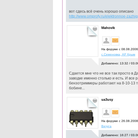
вот сдесь всё очень хорошо описано
http://www.omprofy.ru/elektronnoe-zazhi
Mahovik
На форуме с 08.08.200
с.Семеновка, АР Крым
Добавлено: 13:32 / 03.0
Сдается мне что не все так просто в Да
заводке именно столько и есть. И все 
бензотриммеры работают на 8-10-13 ты
бобине...
ua3usy
На форуме с 26.08.200
Вичуга
Добавлено: 16:27 / 03.0