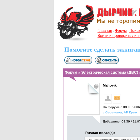
Главная
.
Форум
.
Поиск
Войти и проверить ли
Помогите сделать зажига
Форум
»
Электрическая система (ДВС)
Mahovik
На форуме с 08.08.200
с.Семеновка, АР Крым
Добавлено: 08:59 / 11.0
Rusлан писал(а):
я хотел спросить,почему пишут!,ч