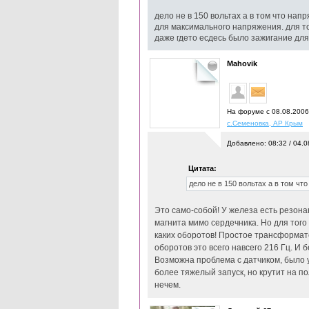
дело не в 150 вольтах а в том что на
для максимального напряжения. для то
даже гдето есдесь было зажигание для
Mahovik
На форуме с 08.08.200
с.Семеновка, АР Крым
Добавлено: 08:32 / 04.0
Цитата:
дело не в 150 вольтах а в том ч
Это само-собой! У железа есть резон
магнита мимо сердечника. Но для того
каких оборотов! Простое трансформато
оборотов это всего навсего 216 Гц. И
Возможна проблема с датчиком, было у 
более тяжелый запуск, но крутит на по
нечем.