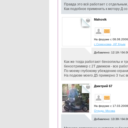
Правда это всё работает с отдельным 
Как подобное применить к мотору Д со
Mahovik
На форуме с 08.08.200
с.Семеновка, АР Крым
Добавлено: 12:19 / 04.0
Как же тогда работают бензопилы и тр
бензотриммер с 2Т движком - все рабо
По моему глубокому убеждению ограниче
На подкове моего Д5 примерно 3 тыс ви
Дмитрий 67
На форуме с 17.03.200
Откуда: Москва
Добавлено: 13:39 / 04.0