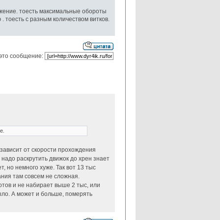
яжение. тоесть максимальные обороты
. тоесть с разным количеством витков.
это сообщение:
е.
 зависит от скорости прохождения
 надо раскрутить движок до хрен знает
 но немного хуже. Так вот 13 тыс
ания там совсем не сложная.
отов и не набирает выше 2 тыс, или
было. А может и больше, померять