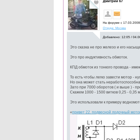
Дмитрий 67
На форуме с 17.03.200
Откуда: Москва
Добавлено: 12:05 / 04.0
Это сказка не про железо и его насыщ
Это про индуктивность обмоток.
КПД обмоток из тонкого провода - име
То есть чтобы легко завести мотор - н
Но она может стать неработоспособна (
Зато при 7000 оборотов ( и выше ) - 
Скажем 1000 - 1500 витков 0,25 - 0,35 
Это использовали к примеру водномот
«
привет 22. подвесной лодочный мотор 