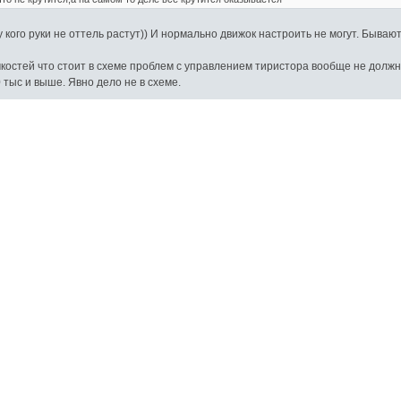
 кого руки не оттель растут)) И нормально движок настроить не могут. Бываю
емкостей что стоит в схеме проблем с управлением тиристора вообще не должн
 тыс и выше. Явно дело не в схеме.