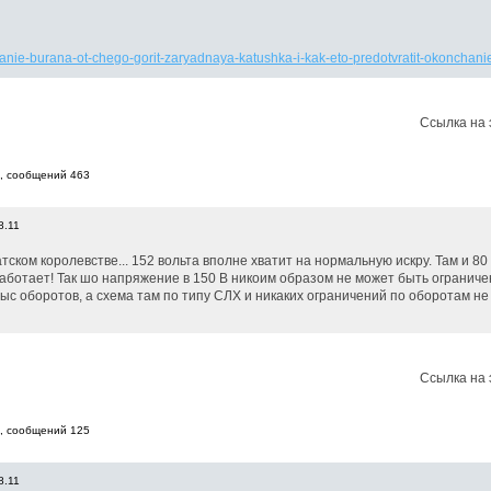
ganie-burana-ot-chego-gorit-zaryadnaya-katushka-i-kak-eto-predotvratit-okoncha
Ссылка на 
6, cообщений 463
8.11
тском королевстве... 152 вольта вполне хватит на нормальную искру. Там и 80 
работает! Так шо напряжение в 150 В никоим образом не может быть ограничен
с оборотов, а схема там по типу СЛХ и никаких ограничений по оборотам не
Ссылка на 
8, cообщений 125
8.11