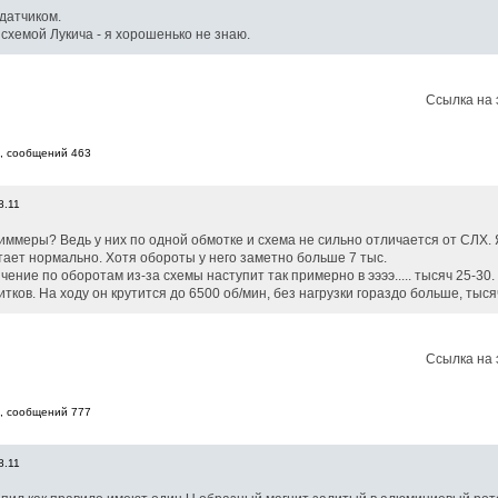
датчиком.
 схемой Лукича - я хорошенько не знаю.
Ссылка на 
6, cообщений 463
8.11
иммеры? Ведь у них по одной обмотке и схема не сильно отличается от СЛХ.
тает нормально. Хотя обороты у него заметно больше 7 тыс.
ние по оборотам из-за схемы наступит так примерно в ээээ..... тысяч 25-30.
тков. На ходу он крутится до 6500 об/мин, без нагрузки гораздо больше, тыся
Ссылка на 
8, cообщений 777
8.11