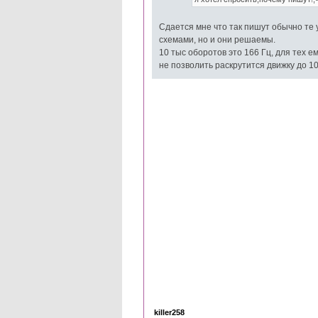
Сдается мне что так пишут обычно те у
схемами, но и они решаемы.
10 тыс оборотов это 166 Гц, для тех 
не позволить раскрутится движку до 10
killer258