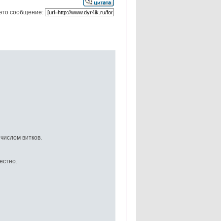
это сообщение:
 числом витков.
естно.