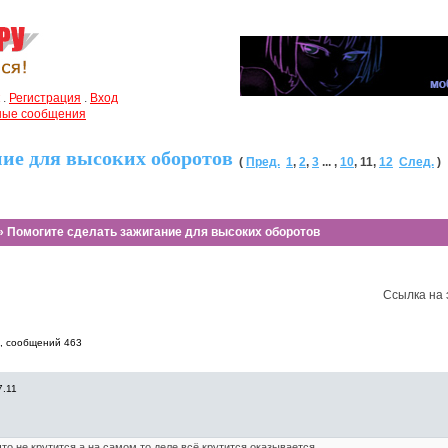
.
Регистрация
.
Вход
чные сообщения
ние для высоких оборотов
(
Пред.
1
,
2
,
3
... ,
10
,
11
,
12
След.
)
» Помогите сделать зажигание для высоких оборотов
Ссылка на 
6, cообщений 463
7.11
то не крутится,а на самом то деле всё крутится оказывается