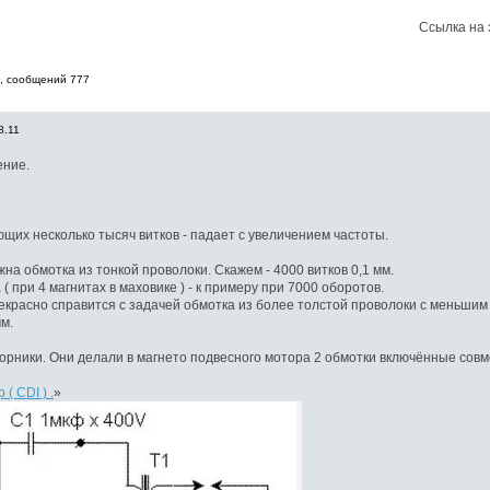
Ссылка на 
8, cообщений 777
8.11
ение.
ющих несколько тысяч витков - падает с увеличением частоты.
ужна обмотка из тонкой проволоки. Скажем - 4000 витков 0,1 мм.
 при 4 магнитах в маховике ) - к примеру при 7000 оборотов.
прекрасно справится с задачей обмотка из более толстой проволоки с меньшим
мм.
орники. Они делали в магнето подвесного мотора 2 обмотки включённые совм
( CDI ) .
»