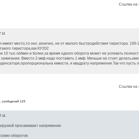
Ссылка на 
7.11
 имеет место,то оно ,конечно, не от малого быстродействия тиристора. 100-2
такого тиристора,как КУ202
при 10 тыс об/мин и более,за время одного оборота может не успевать полно
 зажигания. Вместо 2 мкф надо поставить 1 мкф. Меньше не стоит делать,имх
онденсаторе,пропорциональна емкости, и квадрату напряжения.Так что пусть
Ссылка на 
8, cообщений 125
7.11
агрузкой просаживает напряжение