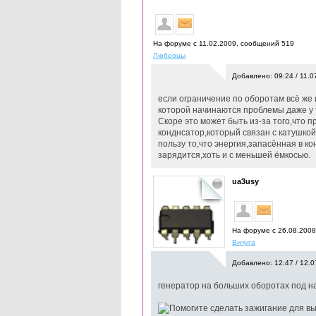
На форуме с 11.02.2009, cообщений 519
Люберцы
Добавлено: 09:24 / 11.0
если ограничение по оборотам всё же и
которой начинаются проблемы даже у 
Скоре это может быть из-за того,что 
конднсатор,который связан с катушкой
пользу то,что энергия,запасённая в к
зарядится,хоть и с меньшей ёмкосью.
ua3usy
На форуме с 26.08.200
Вичуга
Добавлено: 12:47 / 12.0
генератор на больших оборотах под н