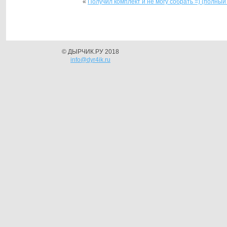
«
Получил комплект и не могу собрать =) (полны
© ДЫРЧИК.РУ 2018
info@dyr4ik.ru