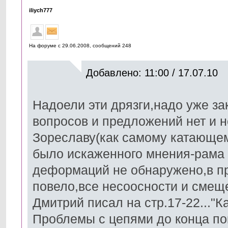
iliych777
На форуме с 29.06.2008, cообщений 248
Добавлено: 11:00 / 17.07.10
Надоели эти дрязги,надо уже з
вопросов и предложений нет и не
Зореславу(как самому катающем
было искаженного мнения-рама 
деформаций не обнаружено,в пр
повело,все несоосности и смещ
Дмитрий писал на стр.17-22..."К
Проблемы с цепями до конца пок