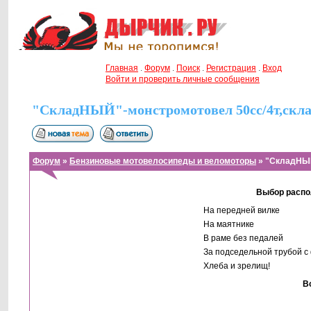
Главная
.
Форум
.
Поиск
.
Регистрация
.
Вход
Войти и проверить личные сообщения
"СкладНЫЙ"-монстромотовел 50сс/4т,скла
Форум
»
Бензиновые мотовелосипеды и веломоторы
» "СкладНЫЙ
Выбор распо
На передней вилке
На маятнике
В раме без педалей
За подседельной трубой с
Хлеба и зрелищ!
В