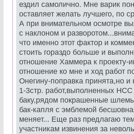
ездил самолично. Мне варик по
оставляет желать лучшего, по ср
А при внимательном осмотре выя
с наклоном и разворотом...вним
что именно этот фактор и комме
стоить гораздо больше и выпол
отношение Хаммера к проекту-им
отношение ко мне и ход работ 
Онегину-поправка принята,но и 
1-3стр. работ,выполненных НСС е
баку,рядом покрашенные шлемы 
бак-капля с эмблемой бесшовная
меняет... Еще раз предлагаю те
участникам извинения за невол