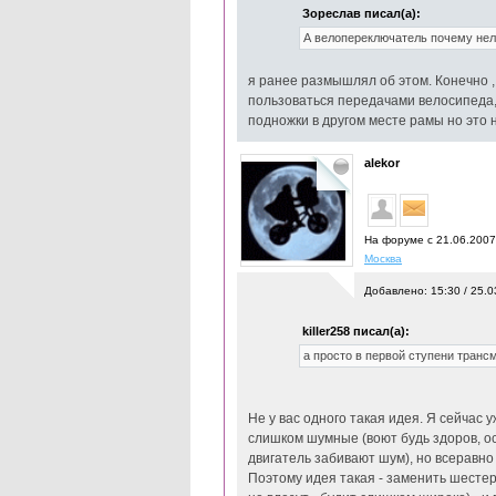
Зореслав писал(а):
А велопереключатель почему нел
я ранее размышлял об этом. Конечно , 
пользоваться передачами велосипеда, 
подножки в другом месте рамы но это 
alekor
На форуме с 21.06.200
Москва
Добавлено: 15:30 / 25.0
killer258 писал(а):
а просто в первой ступени тран
Не у вас одного такая идея. Я сейчас 
слишком шумные (воют будь здоров, ос
двигатель забивают шум), но всеравно
Поэтому идея такая - заменить шесте