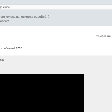
а и всё.
него колеса велосипеда подойдёт?
вилом?
Ссылка на 
7, cообщений 1752
3.11