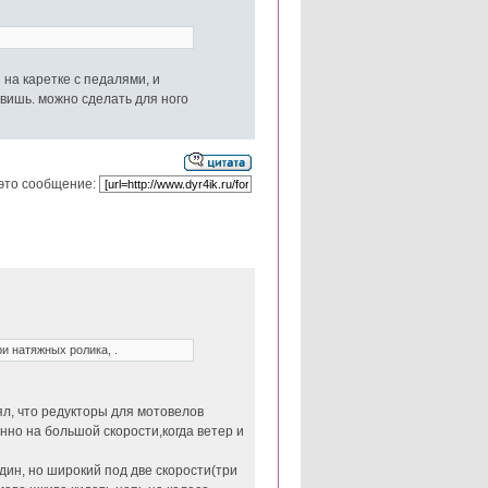
 на каретке с педалями, и
авишь. можно сделать для ного
это сообщение:
и натяжных ролика, .
ял, что редукторы для мотовелов
но на большой скорости,когда ветер и
дин, но широкий под две скорости(три