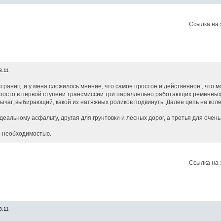
Ссылка на 
3.11
страниц ,и у меня сложилось мнение, что самое простое и действенное , что 
просто в первой ступени трансмиссии три параллельно работающих ременны
рычаг, выбирающий, какой из натяжных роликов подвинуть. Далее цепь на коле
еальному асфальту, другая для грунтовки и лесных дорог, а третья для очен
с необходимостью.
Ссылка на 
3.11