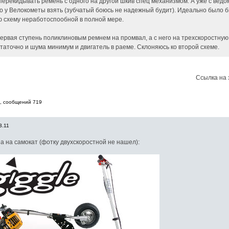
 перекидывать ремень с одного на другой шкив спец механизмом. А уже с ведо
 у Велокометы взять (зубчатый боюсь не надежный будит). Идеально было бы
ю схему неработоспообной в полной мере.
ервая ступень поликлиновым ремнем на промвал, а с него на трехскоростную 
статочно и шума минимум и двигатель в раеме. Склоняюсь ко второй схеме.
Ссылка на 
7, cообщений 719
3.11
а на самокат (фотку двухскоростной не нашел):