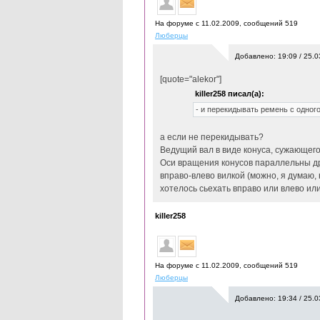
На форуме с 11.02.2009, cообщений 519
Люберцы
Добавлено: 19:09 / 25.0
[quote="alekor"]
killer258 писал(а):
- и перекидывать ремень с одног
а если не перекидывать?
Ведущий вал в виде конуса, сужающегос
Оси вращения конусов параллельны дру
вправо-влево вилкой (можно, я думаю, 
хотелось сьехать вправо или влево или
killer258
На форуме с 11.02.2009, cообщений 519
Люберцы
Добавлено: 19:34 / 25.0