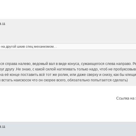
3.11
о на другой шкив спец механизмом. .
я справа налево, ведомый вал в виде конуса, сужающегося слева направо. Рем
г другу .Не знаю, с какой силой натягивать только надо, чтоб не пробуксовы
на её конце поставить всё тот же ролик, или даже сверху и снизу, как бы клещ
 встать наискосок что он скорее всего, обязательно попытается сделать)
Ссылка на 
3.11