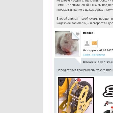
не влезут - будит слишком широко) - и
Ремень поликлиновый и шкивы под него
проскальзывание в дождь делает таку
Второй вариант такой схемы проще - п
надежнее восьмерки) - и скоростей до
triloded
На форуме с 02.02.200
Санкт - Петербург
Добавлено: 15:57 / 25.0
Народ ставит трансмиссии такого план