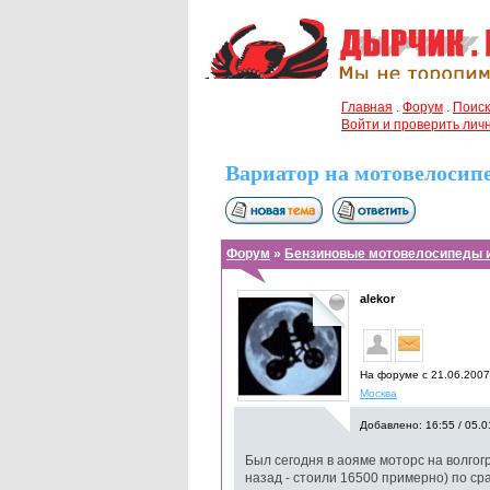
Главная
.
Форум
.
Поиск
Войти и проверить ли
Вариатор на мотовелосипе
Форум
»
Бензиновые мотовелосипеды 
alekor
На форуме с 21.06.200
Москва
Добавлено: 16:55 / 05.0
Был сегодня в аояме моторс на волгог
назад - стоили 16500 примерно) по ср