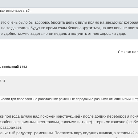
ьзя использовать? .
это очень было бы здорово, бросить цепь с пилы прямо на звёздочку, которая
но тогда педали будут во время езды бешено крутиться, на них ноги не пост
не удобно, можно задеть ногой педаль и получить от неё хороший удар.
Ссылка на 
7, cообщений 1752
3.11
смиссии три параллельно работающих ременных передачи с разными отношениями, и тр
уже пол года думаю над похожей конструкцией - после долгих переборов я пон
ообенно с прямыми шестернями, с косыми потише) - терпимо конечно (особен
 раздражает.
ренчатый редуктор, ременным. Поставить пару ведущих шкивов, а веедомый о