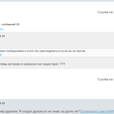
Ссылка на 
9, cообщений 26
ск .
4.10
шеми сообщениями и хотел бы присоединиться если вы не против.
и
 темы которую я запросил не существует ???
Ссылка на 
4.10
ему удалили. Я создал другую,но не знаю, на долго ли?
В принципе тоже КАМ