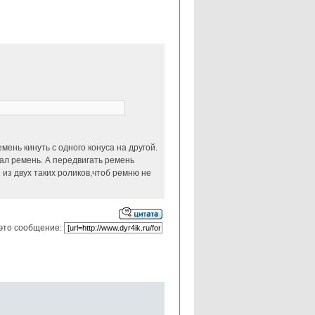
ень кинуть с одного конуса на другой.
вал ремень. А передвигать ремень
и из двух таких роликов,чтоб ремню не
это сообщение: