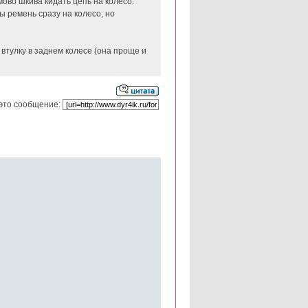
мово шкива кидать цепь на колесо.
 ремень сразу на колесо, но
втулку в заднем колесе (она проще и
это сообщение: