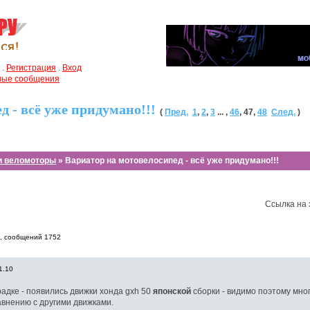
.
Регистрация
.
Вход
чные сообщения
д - всё уже придумано!!!
(
Пред.
1
,
2
,
3
... ,
46
,
47
,
48
След.
)
и веломоторы
» Вариатор на мотовелосипед - всё уже придумано!!!
Ссылка на 
7, cообщений 1752
1.10
радке - появились движки хонда gxh 50
японской
сборки - видимо поэтому мног
авнению с другими движками.