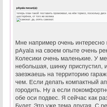
pAyala писал(а):
теперь план такой: поставить промежвал, на нём тормоз, поскольку диск
шестерёнок, от того же велика
Мне например очень интересно к
pAyala на своем опыте очень р
Колесики очень маленькие. У ме
небольшая, шинку приспустил, 
заезжаешь на территорию гараже
чем. Если делать компактный ап
городить. Ну а если покомфортне
обе оси подвес. Я сейчас как р
Будет. Это уже тема другая. С р