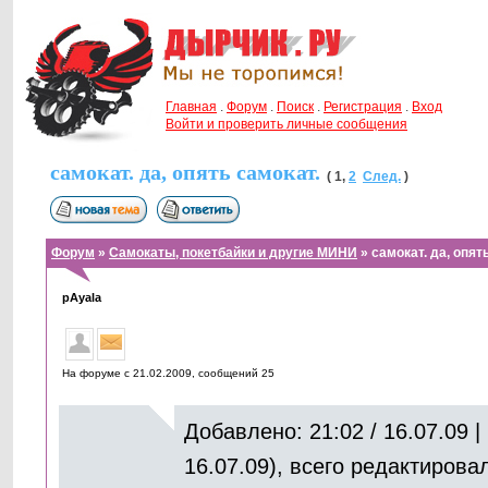
Главная
.
Форум
.
Поиск
.
Регистрация
.
Вход
Войти и проверить личные сообщения
самокат. да, опять самокат.
(
1
,
2
След.
)
Форум
»
Самокаты, покетбайки и другие МИНИ
» самокат. да, опят
pAyala
На форуме с 21.02.2009, cообщений 25
Добавлено: 21:02 / 16.07.09 
16.07.09), всего редактировал