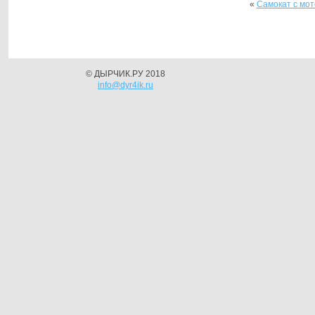
«
Самокат с мо
© ДЫРЧИК.РУ 2018
info@dyr4ik.ru