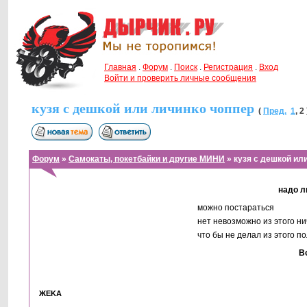
Главная
.
Форум
.
Поиск
.
Регистрация
.
Вход
Войти и проверить личные сообщения
кузя с дешкой или личинко чоппер
(
Пред.
1
,
2
Форум
»
Самокаты, покетбайки и другие МИНИ
» кузя с дешкой ил
надо л
можно постараться
нет невозможно из этого ни
что бы не делал из этого п
В
ЖЕKА