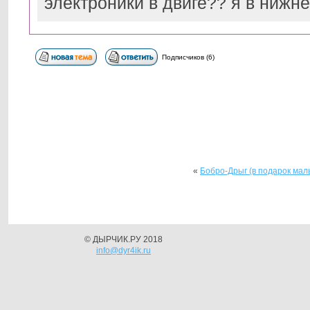
электроники в двиге?? я в нижн
Подписчиков (6)
«
Бобро-Дрыг (в подарок маль
© ДЫРЧИК.РУ 2018
info@dyr4ik.ru